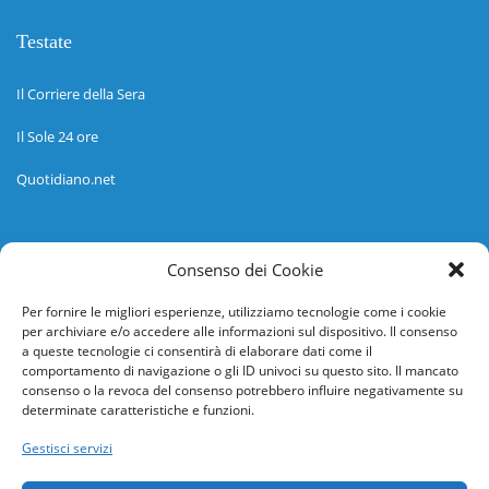
Testate
Il Corriere della Sera
Il Sole 24 ore
Quotidiano.net
Informazioni
Consenso dei Cookie
Regolamento
Per fornire le migliori esperienze, utilizziamo tecnologie come i cookie
per archiviare e/o accedere alle informazioni sul dispositivo. Il consenso
Help desk
a queste tecnologie ci consentirà di elaborare dati come il
comportamento di navigazione o gli ID univoci su questo sito. Il mancato
Guida rapida
consenso o la revoca del consenso potrebbero influire negativamente su
determinate caratteristiche e funzioni.
Richiesta di inserimento nuova scuola
Gestisci servizi
adesioni@osservatorionline.it