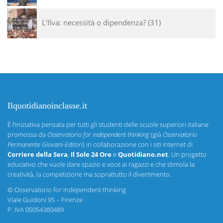
L’Ilva: necessità o dipendenza?
31
Ilquotidianoinclasse.it
È l’iniziativa pensata per tutti gli studenti delle scuole superiori italiane
promossa da
Osservatorio for independent thinking
(già
Osservatorio
Permanente Giovani-Editori
) in collaborazione con i siti internet di
Corriere della Sera
,
Il Sole 24 Ore
e
Quotidiano.net
. Un progetto
educativo che vuole dare spazio e voce ai ragazzi e che stimola la
creatività, la competizione ma soprattutto il divertimento.
©
Osservatorio for independent thinking
Viale Guidoni 95 – Firenze
P. IVA 05054380489