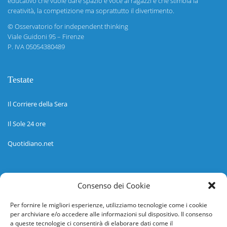
educativo che vuole dare spazio e voce ai ragazzi e che stimola la
creatività, la competizione ma soprattutto il divertimento.
©
Osservatorio for independent thinking
Viale Guidoni 95 – Firenze
P. IVA 05054380489
Testate
Il Corriere della Sera
Il Sole 24 ore
Quotidiano.net
Informazioni
Consenso dei Cookie
Regolamento
Per fornire le migliori esperienze, utilizziamo tecnologie come i cookie
per archiviare e/o accedere alle informazioni sul dispositivo. Il consenso
Help desk
a queste tecnologie ci consentirà di elaborare dati come il