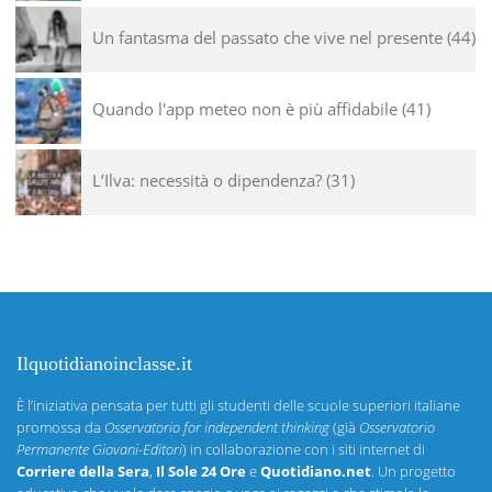
Un fantasma del passato che vive nel presente
44
Quando l'app meteo non è più affidabile
41
L’Ilva: necessità o dipendenza?
31
Ilquotidianoinclasse.it
È l’iniziativa pensata per tutti gli studenti delle scuole superiori italiane
promossa da
Osservatorio for independent thinking
(già
Osservatorio
Permanente Giovani-Editori
) in collaborazione con i siti internet di
Corriere della Sera
,
Il Sole 24 Ore
e
Quotidiano.net
. Un progetto