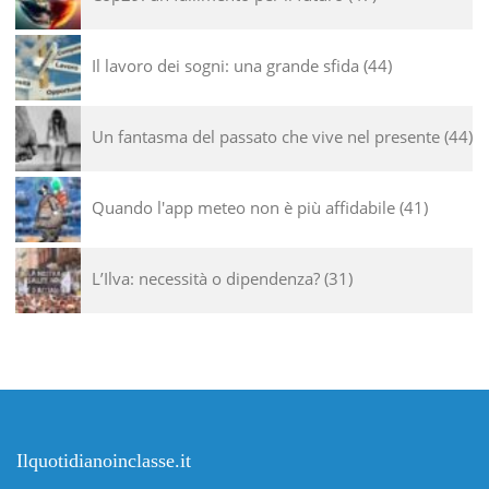
Il lavoro dei sogni: una grande sfida
44
Un fantasma del passato che vive nel presente
44
Quando l'app meteo non è più affidabile
41
L’Ilva: necessità o dipendenza?
31
Ilquotidianoinclasse.it