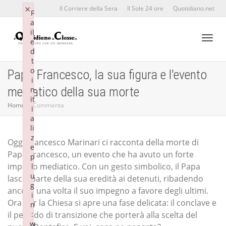
×
×
Il Corriere della Sera
Il Sole 24 ore
Quotidiano.net
F
F
a
a
il
il
e
e
d
d
Toggl
t
t
o
o
Papa Francesco, la sua figura e l'evento
i
i
mediatico della sua morte
n
n
it
it
naviga
Home
Commenta
i
i
a
a
li
li
z
z
Oggi Francesco Marinari ci racconta della morte di
e
e
Papa Francesco, un evento che ha avuto un forte
p
p
impatto mediatico. Con un gesto simbolico, il Papa
l
l
u
u
lascia parte della sua eredità ai detenuti, ribadendo
g
g
ancora una volta il suo impegno a favore degli ultimi.
i
i
Ora per la Chiesa si apre una fase delicata: il conclave e
n
n
il periodo di transizione che porterà alla scelta del
:
:
w
w