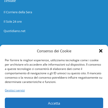
Testate
Il Corriere della Sera
Il Sole 24 ore
Quotidiano.net
Informazioni
Consenso dei Cookie
Regolamento
Per fornire le migliori esperienze, utilizziamo tecnologie come i cookie
per archiviare e/o accedere alle informazioni sul dispositivo. Il consenso
Help desk
a queste tecnologie ci consentirà di elaborare dati come il
comportamento di navigazione o gli ID univoci su questo sito. Il mancato
Guida rapida
consenso o la revoca del consenso potrebbero influire negativamente su
determinate caratteristiche e funzioni.
Richiesta di inserimento nuova scuola
Gestisci servizi
adesioni@osservatorionline.it
Accetta
Privacy