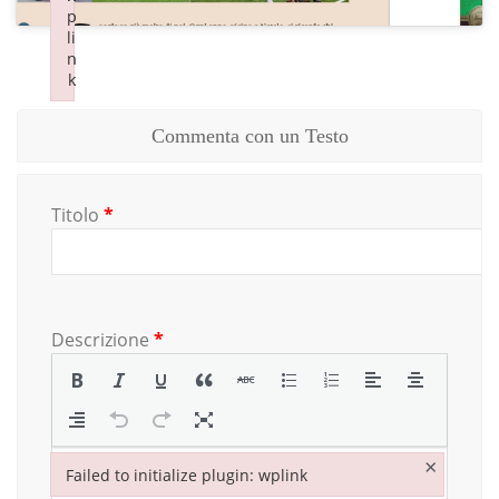
p
p
li
li
n
n
k
k
Failed to initialize plugin: wplink
Failed to initialize plugin: wplink
Commenta con un Testo
Titolo
*
Descrizione
*
×
Failed to initialize plugin: wplink