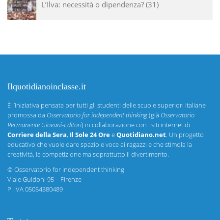
L’Ilva: necessità o dipendenza?
31
Ilquotidianoinclasse.it
È l’iniziativa pensata per tutti gli studenti delle scuole superiori italiane
promossa da
Osservatorio for independent thinking
(già
Osservatorio
Permanente Giovani-Editori
) in collaborazione con i siti internet di
Corriere della Sera
,
Il Sole 24 Ore
e
Quotidiano.net
. Un progetto
educativo che vuole dare spazio e voce ai ragazzi e che stimola la
creatività, la competizione ma soprattutto il divertimento.
©
Osservatorio for independent thinking
Viale Guidoni 95 – Firenze
P. IVA 05054380489