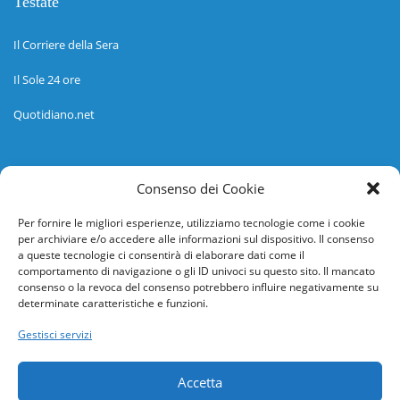
Testate
Il Corriere della Sera
Il Sole 24 ore
Quotidiano.net
Informazioni
Consenso dei Cookie
Regolamento
Per fornire le migliori esperienze, utilizziamo tecnologie come i cookie
per archiviare e/o accedere alle informazioni sul dispositivo. Il consenso
Help desk
a queste tecnologie ci consentirà di elaborare dati come il
comportamento di navigazione o gli ID univoci su questo sito. Il mancato
Guida rapida
consenso o la revoca del consenso potrebbero influire negativamente su
determinate caratteristiche e funzioni.
Richiesta di inserimento nuova scuola
Gestisci servizi
adesioni@osservatorionline.it
Accetta
Privacy