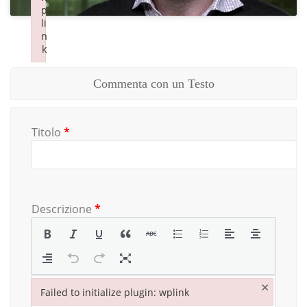
p
p
li
li
n
n
k
k
Failed to initialize plugin: wplink
Failed to initialize plugin: wplink
Commenta con un Testo
Titolo
*
Descrizione
*
×
Failed to initialize plugin: wplink