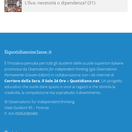
L’Ilva: necessità o dipendenza?
31
Ilquotidianoinclasse.it
È l’iniziativa pensata per tutti gli studenti delle scuole superiori italiane
promossa da
Osservatorio for independent thinking
(già
Osservatorio
Permanente Giovani-Editori
) in collaborazione con i siti internet di
Corriere della Sera
,
Il Sole 24 Ore
e
Quotidiano.net
. Un progetto
educativo che vuole dare spazio e voce ai ragazzi e che stimola la
creatività, la competizione ma soprattutto il divertimento.
©
Osservatorio for independent thinking
Viale Guidoni 95 – Firenze
P. IVA 05054380489