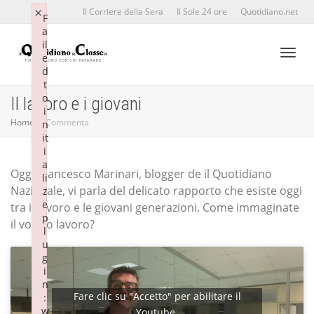
×
×
Il Corriere della Sera
Il Sole 24 ore
Quotidiano.net
F
F
a
a
il
il
e
e
d
d
Toggl
t
t
o
o
Il lavoro e i giovani
i
i
Home
Commenta
n
n
it
it
naviga
i
i
a
a
Oggi Francesco Marinari, blogger de il Quotidiano
li
li
Nazionale, vi parla del delicato rapporto che esiste oggi
z
z
e
e
tra il lavoro e le giovani generazioni. Come immaginate
p
p
il vostro lavoro?
l
l
u
u
g
g
i
i
n
n
Fare clic su "Accetto" per abilitare il
:
:
w
w
Youtube