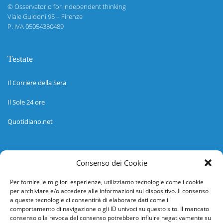
©
Osservatorio for independent thinking
Viale Guidoni 95 – Firenze
P. IVA 05054380489
Testate
Il Corriere della Sera
Il Sole 24 ore
Quotidiano.net
Informazioni
Consenso dei Cookie
Regolamento
Per fornire le migliori esperienze, utilizziamo tecnologie come i cookie
per archiviare e/o accedere alle informazioni sul dispositivo. Il consenso
Help desk
a queste tecnologie ci consentirà di elaborare dati come il
comportamento di navigazione o gli ID univoci su questo sito. Il mancato
Guida rapida
consenso o la revoca del consenso potrebbero influire negativamente su