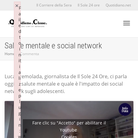
×
×
Il Corriere della Sera
Il Sole 24 ore
Quotidiano.net
F
F
a
a
il
il
e
e
d
d
Toggl
t
t
o
o
Salute mentale e social network
i
i
Home
Commenta
n
n
it
it
naviga
i
i
a
a
Luca Tremolada, giornalista de Il Sole 24 Ore, ci parla
li
li
oggi di salute mentale e quale è l'impatto dei social
z
z
e
e
network sugli adolescenti.
p
p
l
l
u
u
g
g
i
i
Fare clic su "Accetto" per abilitare il
n
n
Youtube
:
:
w
w
Cookies