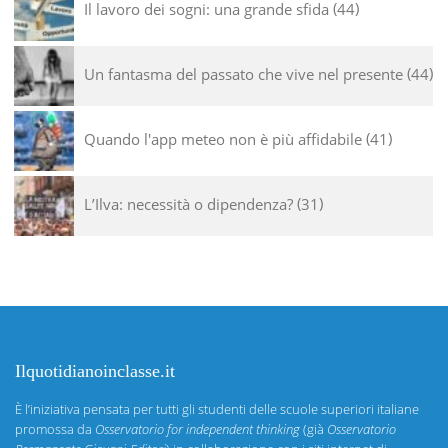
Il lavoro dei sogni: una grande sfida
44
Un fantasma del passato che vive nel presente
44
Quando l'app meteo non è più affidabile
41
L’Ilva: necessità o dipendenza?
31
Ilquotidianoinclasse.it
È l’iniziativa pensata per tutti gli studenti delle scuole superiori italiane
promossa da
Osservatorio for independent thinking
(già
Osservatorio