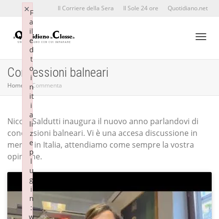
×
×
Il Corriere della Sera
Il Sole 24 ore
Quotidiano.net
F
F
a
a
il
il
e
e
d
d
Toggl
t
t
o
o
Concessioni balneari
i
i
Home
Commenta
n
n
it
it
naviga
i
i
a
a
Nicola Saldutti inaugura il nuovo anno parlandovi di
li
li
concessioni balneari. Vi è una accesa discussione in
z
z
e
e
merito in Italia, attendiamo come sempre la vostra
p
p
opinione.
l
l
u
u
g
g
i
i
n
n
:
:
w
w