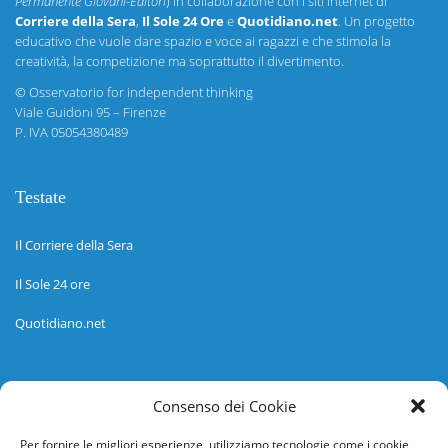
Permanente Giovani-Editori
) in collaborazione con i siti internet di
Corriere della Sera
,
Il Sole 24 Ore
e
Quotidiano.net
. Un progetto
educativo che vuole dare spazio e voce ai ragazzi e che stimola la
creatività, la competizione ma soprattutto il divertimento.
©
Osservatorio for independent thinking
Viale Guidoni 95 – Firenze
P. IVA 05054380489
Testate
Il Corriere della Sera
Il Sole 24 ore
Quotidiano.net
Informazioni
Consenso dei Cookie
Regolamento
Per fornire le migliori esperienze, utilizziamo tecnologie come i cookie