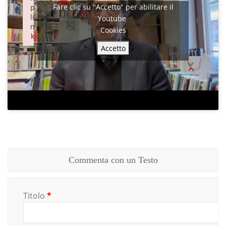
Fare clic su "Accetto" per abilitare il
p
p
li
li
Youtube
n
n
Cookies
k
k
Failed to initialize plugin: wplink
Failed to initialize plugin: wplink
Accetto
Commenta con un Testo
Titolo
*