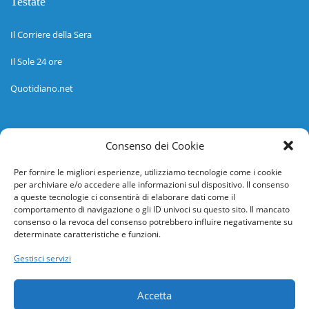
Testate
Il Corriere della Sera
Il Sole 24 ore
Quotidiano.net
Informazioni
Consenso dei Cookie
Regolamento
Per fornire le migliori esperienze, utilizziamo tecnologie come i cookie
per archiviare e/o accedere alle informazioni sul dispositivo. Il consenso
Help desk
a queste tecnologie ci consentirà di elaborare dati come il
comportamento di navigazione o gli ID univoci su questo sito. Il mancato
Guida rapida
consenso o la revoca del consenso potrebbero influire negativamente su
determinate caratteristiche e funzioni.
Richiesta di inserimento nuova scuola
Gestisci servizi
adesioni@osservatorionline.it
Accetta
Privacy