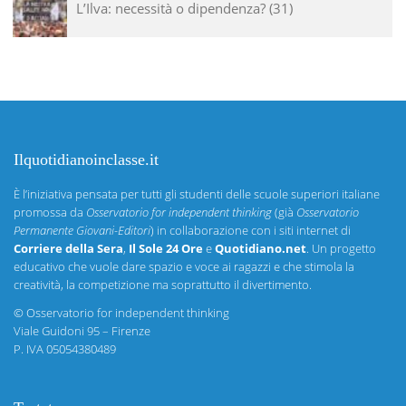
L’Ilva: necessità o dipendenza?
31
Ilquotidianoinclasse.it
È l’iniziativa pensata per tutti gli studenti delle scuole superiori italiane
promossa da
Osservatorio for independent thinking
(già
Osservatorio
Permanente Giovani-Editori
) in collaborazione con i siti internet di
Corriere della Sera
,
Il Sole 24 Ore
e
Quotidiano.net
. Un progetto
educativo che vuole dare spazio e voce ai ragazzi e che stimola la
creatività, la competizione ma soprattutto il divertimento.
©
Osservatorio for independent thinking
Viale Guidoni 95 – Firenze
P. IVA 05054380489