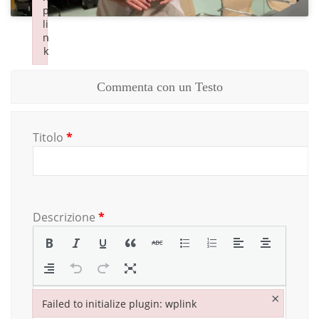
p
p
li
li
n
n
k
k
Failed to initialize plugin: wplink
Failed to initialize plugin: wplink
Commenta con un Testo
Titolo
*
Descrizione
*
×
Failed to initialize plugin: wplink