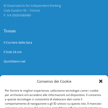
©
Osservatorio for independent thinking
Viale Guidoni 95 – Firenze
P. IVA 05054380489
Testate
Il Corriere della Sera
Il Sole 24 ore
Quotidiano.net
Informazioni
Consenso dei Cookie
Regolamento
Per fornire le migliori esperienze, utilizziamo tecnologie come i cookie
per archiviare e/o accedere alle informazioni sul dispositivo. Il consenso
Help desk
a queste tecnologie ci consentirà di elaborare dati come il
comportamento di navigazione o gli ID univoci su questo sito. Il mancato
Guida rapida
consenso o la revoca del consenso potrebbero influire negativamente su