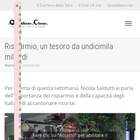
×
×
Il Corriere della Sera
Il Sole 24 ore
Quotidiano.net
F
F
a
a
il
il
e
e
d
d
Toggl
t
t
o
o
Risparmio, un tesoro da undicimila
i
i
miliardi
n
n
it
it
naviga
Home
Commenta
i
i
a
a
li
li
z
z
Per il tema di questa settimana, Nicola Saldutti vi parla
e
e
dell'importanza del risparmio e della capacità degli
p
p
italiani di accantonare risorse.
l
l
u
u
g
g
i
i
n
n
:
:
Fare clic su "Accetto" per abilitare il
w
w