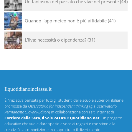
Un fantasma del passato che vive nel presente
44
Quando l'app meteo non è più affidabile
41
L’Ilva: necessità o dipendenza?
31
Ilquotidianoinclasse.it
È l’iniziativa pensata per tutti gli studenti delle scuole superiori italiane
promossa da
Osservatorio for independent thinking
(già
Osservatorio
Permanente Giovani-Editori
) in collaborazione con i siti internet di
Corriere della Sera
,
Il Sole 24 Ore
e
Quotidiano.net
. Un progetto
educativo che vuole dare spazio e voce ai ragazzi e che stimola la
creatività, la competizione ma soprattutto il divertimento.