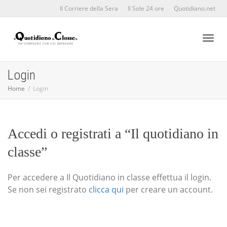
Il Corriere della Sera
Il Sole 24 ore
Quotidiano.net
Toggl
Login
Home
Login
naviga
Accedi o registrati a “Il quotidiano in
classe”
Per accedere a Il Quotidiano in classe effettua il login.
Se non sei registrato
clicca qui
per creare un account.