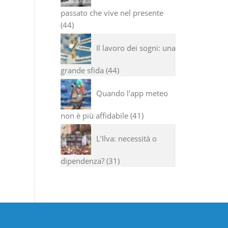
passato che vive nel presente
44
Il lavoro dei sogni: una
grande sfida
44
Quando l'app meteo
non è più affidabile
41
L’Ilva: necessità o
dipendenza?
31