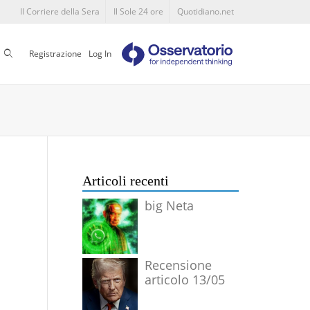
Il Corriere della Sera
Il Sole 24 ore
Quotidiano.net
Cerca
Registrazione
Log In
Articoli recenti
big Neta
Recensione
articolo 13/05