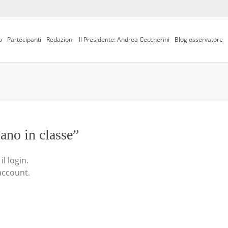
o
Partecipanti
Redazioni
Il Presidente: Andrea Ceccherini
Blog osservatore
iano in classe”
l login.
account.