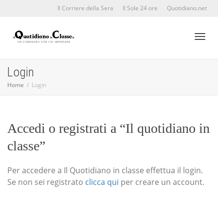
Il Corriere della Sera
Il Sole 24 ore
Quotidiano.net
Toggl
Login
Home
Login
naviga
Accedi o registrati a “Il quotidiano in
classe”
Per accedere a Il Quotidiano in classe effettua il login.
Se non sei registrato
clicca qui
per creare un account.