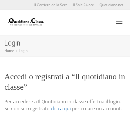
Il Corriere della Sera
Il Sole 24 ore
Quotidiano.net
Toggl
Login
Home
Login
naviga
Accedi o registrati a “Il quotidiano in
classe”
Per accedere a Il Quotidiano in classe effettua il login.
Se non sei registrato
clicca qui
per creare un account.