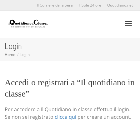
Il Corriere della Sera
Il Sole 24 ore
Quotidiano.net
Toggl
Login
Home
Login
naviga
Accedi o registrati a “Il quotidiano in
classe”
Per accedere a Il Quotidiano in classe effettua il login.
Se non sei registrato
clicca qui
per creare un account.