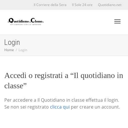
Il Corriere della Sera
Il Sole 24 ore
Quotidiano.net
Toggl
Login
Home
Login
naviga
Accedi o registrati a “Il quotidiano in
classe”
Per accedere a Il Quotidiano in classe effettua il login.
Se non sei registrato
clicca qui
per creare un account.