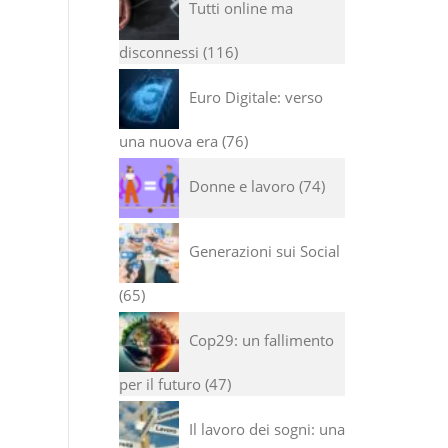
Tutti online ma
disconnessi
116
Euro Digitale: verso
una nuova era
76
Donne e lavoro
74
Generazioni sui Social
65
Cop29: un fallimento
per il futuro
47
Il lavoro dei sogni: una