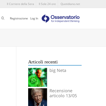
Il Corriere della Sera
Il Sole 24 ore
Quotidiano.net
Cerca
Registrazione
Log In
Articoli recenti
big Neta
Recensione
articolo 13/05