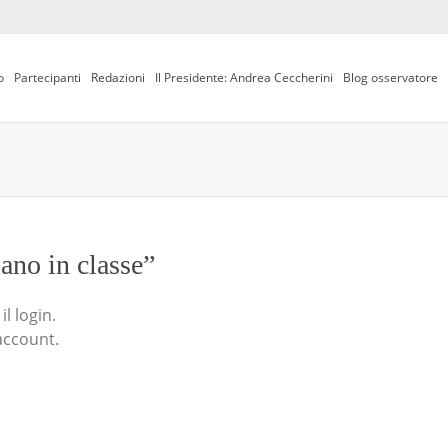
o
Partecipanti
Redazioni
Il Presidente: Andrea Ceccherini
Blog osservatore
iano in classe”
l login.
account.