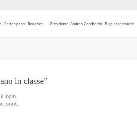
o
Partecipanti
Redazioni
Il Presidente: Andrea Ceccherini
Blog osservatore
iano in classe”
l login.
account.