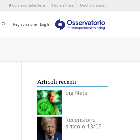
Il Corriere della Sera
Il Sole 24 ore
Quotidiano.net
Cerca
Registrazione
Log In
Articoli recenti
big Neta
Recensione
articolo 13/05