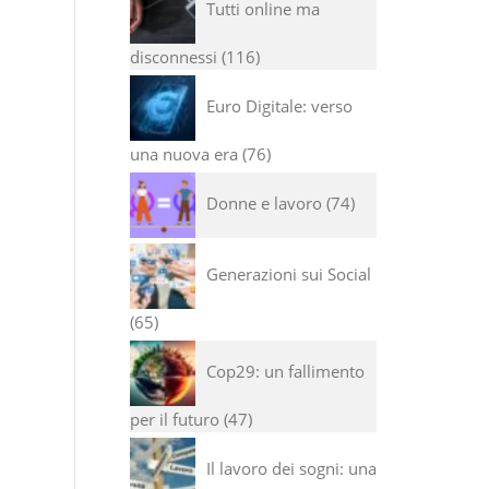
Tutti online ma
disconnessi
116
Euro Digitale: verso
una nuova era
76
Donne e lavoro
74
Generazioni sui Social
65
Cop29: un fallimento
per il futuro
47
Il lavoro dei sogni: una