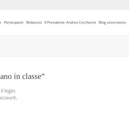
o
Partecipanti
Redazioni
Il Presidente: Andrea Ceccherini
Blog osservatore
iano in classe”
l login.
account.