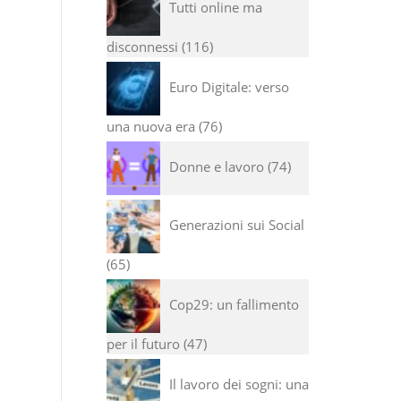
Tutti online ma
disconnessi
116
Euro Digitale: verso
una nuova era
76
Donne e lavoro
74
Generazioni sui Social
65
Cop29: un fallimento
per il futuro
47
Il lavoro dei sogni: una