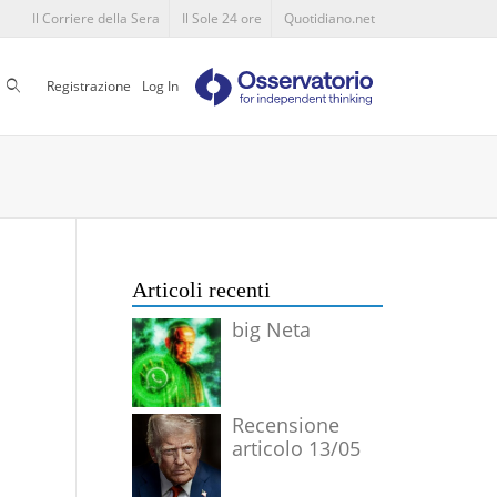
Il Corriere della Sera
Il Sole 24 ore
Quotidiano.net
Cerca
Registrazione
Log In
Articoli recenti
big Neta
Recensione
articolo 13/05