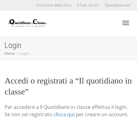
Il Corriere della Sera
Il Sole 24 ore
Quotidiano.net
Toggl
Login
Home
Login
naviga
Accedi o registrati a “Il quotidiano in
classe”
Per accedere a Il Quotidiano in classe effettua il login.
Se non sei registrato
clicca qui
per creare un account.