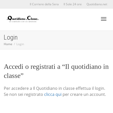
Il Corriere della Sera
Il Sole 24 ore
Quotidiano.net
Toggl
Login
Home
Login
naviga
Accedi o registrati a “Il quotidiano in
classe”
Per accedere a Il Quotidiano in classe effettua il login.
Se non sei registrato
clicca qui
per creare un account.