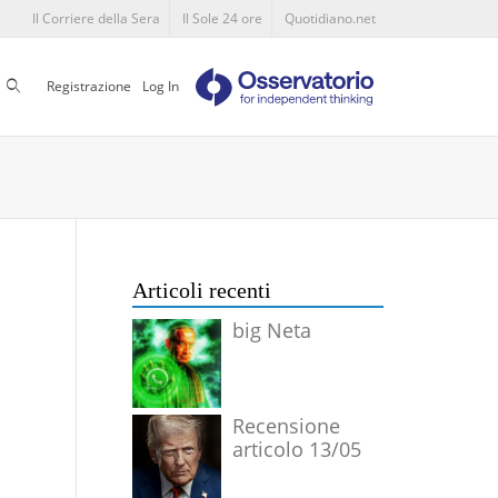
Il Corriere della Sera
Il Sole 24 ore
Quotidiano.net
Cerca
Registrazione
Log In
Articoli recenti
big Neta
Recensione
articolo 13/05