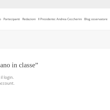
o
Partecipanti
Redazioni
Il Presidente: Andrea Ceccherini
Blog osservatore
iano in classe”
l login.
account.