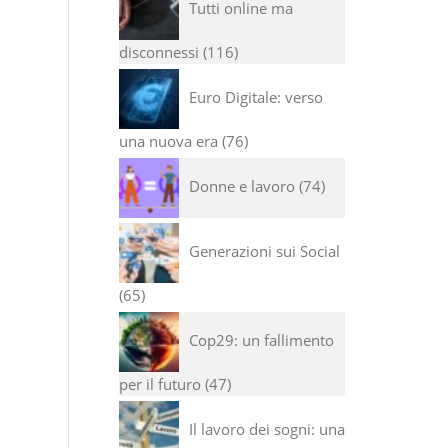
Tutti online ma
disconnessi
116
Euro Digitale: verso
una nuova era
76
Donne e lavoro
74
Generazioni sui Social
65
Cop29: un fallimento
per il futuro
47
Il lavoro dei sogni: una