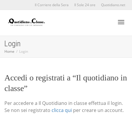
Il Corriere della Sera
Il Sole 24 ore
Quotidiano.net
Toggl
Login
Home
Login
naviga
Accedi o registrati a “Il quotidiano in
classe”
Per accedere a Il Quotidiano in classe effettua il login.
Se non sei registrato
clicca qui
per creare un account.