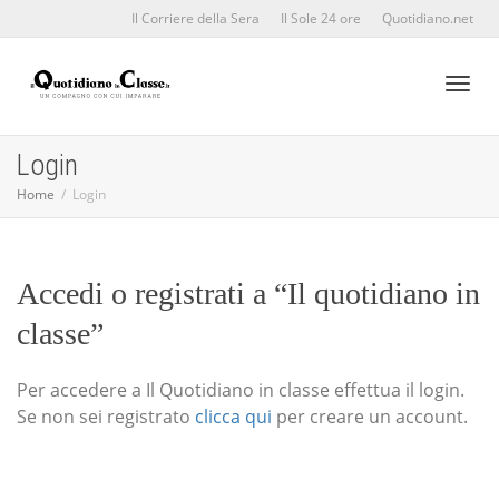
Il Corriere della Sera
Il Sole 24 ore
Quotidiano.net
Toggl
Login
Home
Login
naviga
Accedi o registrati a “Il quotidiano in
classe”
Per accedere a Il Quotidiano in classe effettua il login.
Se non sei registrato
clicca qui
per creare un account.