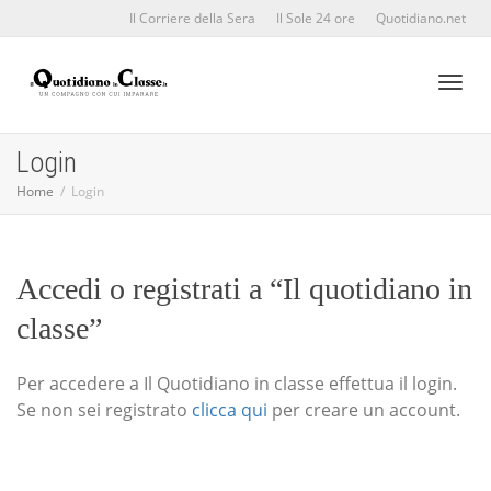
Il Corriere della Sera
Il Sole 24 ore
Quotidiano.net
Toggl
Login
Home
Login
naviga
Accedi o registrati a “Il quotidiano in
classe”
Per accedere a Il Quotidiano in classe effettua il login.
Se non sei registrato
clicca qui
per creare un account.