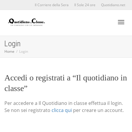
Il Corriere della Sera
Il Sole 24 ore
Quotidiano.net
Toggl
Login
Home
Login
naviga
Accedi o registrati a “Il quotidiano in
classe”
Per accedere a Il Quotidiano in classe effettua il login.
Se non sei registrato
clicca qui
per creare un account.