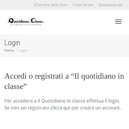
Il Corriere della Sera
Il Sole 24 ore
Quotidiano.net
Toggl
Login
Home
Login
naviga
Accedi o registrati a “Il quotidiano in
classe”
Per accedere a Il Quotidiano in classe effettua il login.
Se non sei registrato
clicca qui
per creare un account.