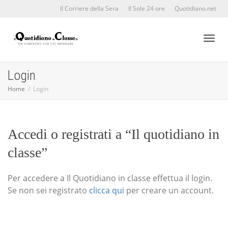
Il Corriere della Sera
Il Sole 24 ore
Quotidiano.net
Toggl
Login
Home
Login
naviga
Accedi o registrati a “Il quotidiano in
classe”
Per accedere a Il Quotidiano in classe effettua il login.
Se non sei registrato
clicca qui
per creare un account.