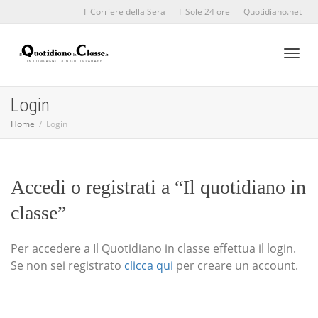
Il Corriere della Sera
Il Sole 24 ore
Quotidiano.net
Toggl
Login
Home
Login
naviga
Accedi o registrati a “Il quotidiano in
classe”
Per accedere a Il Quotidiano in classe effettua il login.
Se non sei registrato
clicca qui
per creare un account.