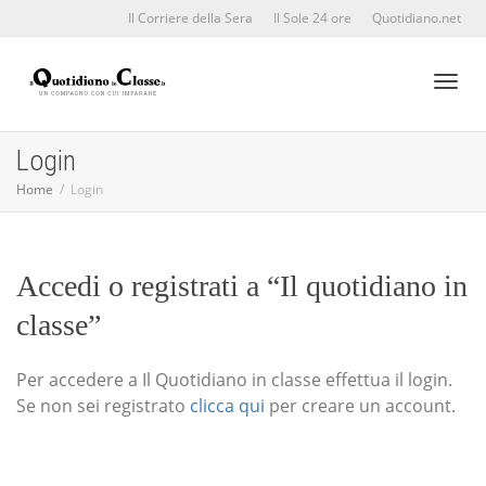
Il Corriere della Sera
Il Sole 24 ore
Quotidiano.net
Toggl
Login
Home
Login
naviga
Accedi o registrati a “Il quotidiano in
classe”
Per accedere a Il Quotidiano in classe effettua il login.
Se non sei registrato
clicca qui
per creare un account.