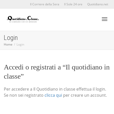
Il Corriere della Sera
Il Sole 24 ore
Quotidiano.net
Toggl
Login
Home
Login
naviga
Accedi o registrati a “Il quotidiano in
classe”
Per accedere a Il Quotidiano in classe effettua il login.
Se non sei registrato
clicca qui
per creare un account.