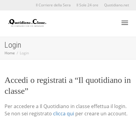
Il Corriere della Sera
Il Sole 24 ore
Quotidiano.net
Toggl
Login
Home
Login
naviga
Accedi o registrati a “Il quotidiano in
classe”
Per accedere a Il Quotidiano in classe effettua il login.
Se non sei registrato
clicca qui
per creare un account.