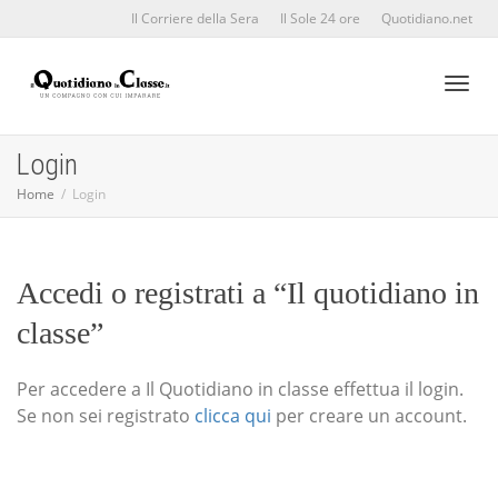
Il Corriere della Sera
Il Sole 24 ore
Quotidiano.net
Toggl
Login
Home
Login
naviga
Accedi o registrati a “Il quotidiano in
classe”
Per accedere a Il Quotidiano in classe effettua il login.
Se non sei registrato
clicca qui
per creare un account.