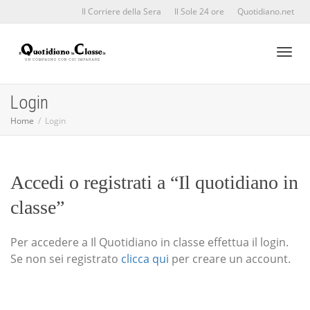
Il Corriere della Sera
Il Sole 24 ore
Quotidiano.net
Toggl
Login
Home
Login
naviga
Accedi o registrati a “Il quotidiano in
classe”
Per accedere a Il Quotidiano in classe effettua il login.
Se non sei registrato
clicca qui
per creare un account.