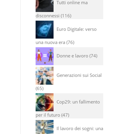
Tutti online ma
disconnessi
116
Euro Digitale: verso
una nuova era
76
Donne e lavoro
74
Generazioni sui Social
65
Cop29: un fallimento
per il futuro
47
Il lavoro dei sogni: una