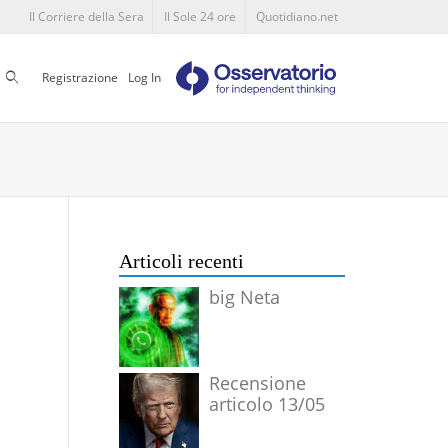
Il Corriere della Sera
Il Sole 24 ore
Quotidiano.net
Cerca
Registrazione
Log In
Articoli recenti
big Neta
Recensione
articolo 13/05