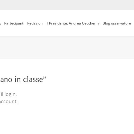
o
Partecipanti
Redazioni
Il Presidente: Andrea Ceccherini
Blog osservatore
iano in classe”
l login.
account.