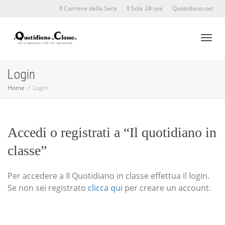
Il Corriere della Sera
Il Sole 24 ore
Quotidiano.net
Toggl
Login
Home
Login
naviga
Accedi o registrati a “Il quotidiano in
classe”
Per accedere a Il Quotidiano in classe effettua il login.
Se non sei registrato
clicca qui
per creare un account.