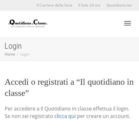
Il Corriere della Sera
Il Sole 24 ore
Quotidiano.net
Toggl
Login
Home
Login
naviga
Accedi o registrati a “Il quotidiano in
classe”
Per accedere a Il Quotidiano in classe effettua il login.
Se non sei registrato
clicca qui
per creare un account.