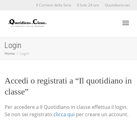
Il Corriere della Sera
Il Sole 24 ore
Quotidiano.net
Toggl
Login
Home
Login
naviga
Accedi o registrati a “Il quotidiano in
classe”
Per accedere a Il Quotidiano in classe effettua il login.
Se non sei registrato
clicca qui
per creare un account.