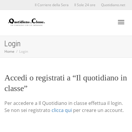
Il Corriere della Sera
Il Sole 24 ore
Quotidiano.net
Toggl
Login
Home
Login
naviga
Accedi o registrati a “Il quotidiano in
classe”
Per accedere a Il Quotidiano in classe effettua il login.
Se non sei registrato
clicca qui
per creare un account.