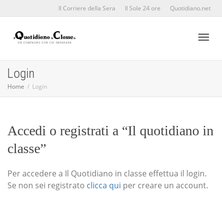
Il Corriere della Sera
Il Sole 24 ore
Quotidiano.net
Toggl
Login
Home
Login
naviga
Accedi o registrati a “Il quotidiano in
classe”
Per accedere a Il Quotidiano in classe effettua il login.
Se non sei registrato
clicca qui
per creare un account.