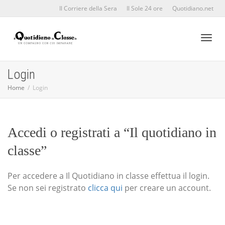
Il Corriere della Sera
Il Sole 24 ore
Quotidiano.net
Toggl
Login
Home
Login
naviga
Accedi o registrati a “Il quotidiano in
classe”
Per accedere a Il Quotidiano in classe effettua il login.
Se non sei registrato
clicca qui
per creare un account.