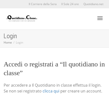
Il Corriere della Sera
Il Sole 24 ore
Quotidiano.net
Toggl
Login
Home
Login
naviga
Accedi o registrati a “Il quotidiano in
classe”
Per accedere a Il Quotidiano in classe effettua il login.
Se non sei registrato
clicca qui
per creare un account.