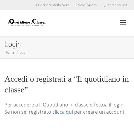
Il Corriere della Sera
Il Sole 24 ore
Quotidiano.net
Toggl
Login
Home
Login
naviga
Accedi o registrati a “Il quotidiano in
classe”
Per accedere a Il Quotidiano in classe effettua il login.
Se non sei registrato
clicca qui
per creare un account.