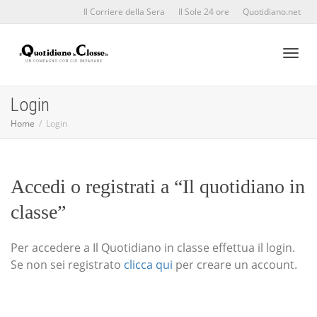
Il Corriere della Sera
Il Sole 24 ore
Quotidiano.net
Toggl
Login
Home
Login
naviga
Accedi o registrati a “Il quotidiano in
classe”
Per accedere a Il Quotidiano in classe effettua il login.
Se non sei registrato
clicca qui
per creare un account.