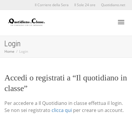
Il Corriere della Sera
Il Sole 24 ore
Quotidiano.net
Toggl
Login
Home
Login
naviga
Accedi o registrati a “Il quotidiano in
classe”
Per accedere a Il Quotidiano in classe effettua il login.
Se non sei registrato
clicca qui
per creare un account.