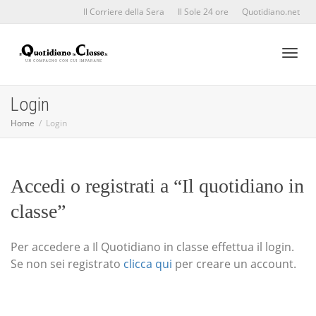
Il Corriere della Sera
Il Sole 24 ore
Quotidiano.net
Toggl
Login
Home
Login
naviga
Accedi o registrati a “Il quotidiano in
classe”
Per accedere a Il Quotidiano in classe effettua il login.
Se non sei registrato
clicca qui
per creare un account.