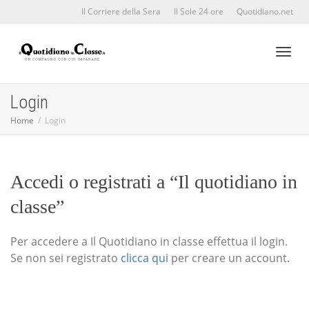
Il Corriere della Sera
Il Sole 24 ore
Quotidiano.net
Toggl
Login
Home
Login
naviga
Accedi o registrati a “Il quotidiano in
classe”
Per accedere a Il Quotidiano in classe effettua il login.
Se non sei registrato
clicca qui
per creare un account.