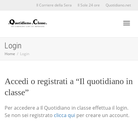
Il Corriere della Sera
Il Sole 24 ore
Quotidiano.net
Toggl
Login
Home
Login
naviga
Accedi o registrati a “Il quotidiano in
classe”
Per accedere a Il Quotidiano in classe effettua il login.
Se non sei registrato
clicca qui
per creare un account.