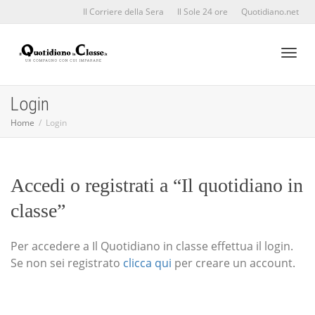
Il Corriere della Sera
Il Sole 24 ore
Quotidiano.net
Toggl
Login
Home
Login
naviga
Accedi o registrati a “Il quotidiano in
classe”
Per accedere a Il Quotidiano in classe effettua il login.
Se non sei registrato
clicca qui
per creare un account.