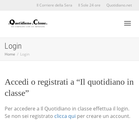
Il Corriere della Sera
Il Sole 24 ore
Quotidiano.net
Toggl
Login
Home
Login
naviga
Accedi o registrati a “Il quotidiano in
classe”
Per accedere a Il Quotidiano in classe effettua il login.
Se non sei registrato
clicca qui
per creare un account.